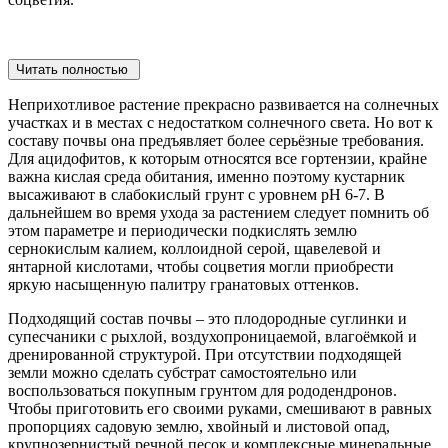
Читать полностью
Неприхотливое растение прекрасно развивается на солнечных
участках и в местах с недостатком солнечного света. Но вот к
составу почвы она предъявляет более серьёзные требования.
Для ацидофитов, к которым относятся все гортензии, крайне
важна кислая среда обитания, именно поэтому кустарник
высаживают в слабокислый грунт с уровнем pH 6-7. В
дальнейшем во время ухода за растением следует помнить об
этом параметре и периодически подкислять землю
сернокислым калием, коллоидной серой, щавелевой и
янтарной кислотами, чтобы соцветия могли приобрести
яркую насыщенную палитру гранатовых оттенков.
Подходящий состав почвы – это плодородные суглинки и
супесчаники с рыхлой, воздухопроницаемой, влагоёмкой и
дренированной структурой. При отсутствии подходящей
земли можно сделать субстрат самостоятельно или
воспользоваться покупным грунтом для рододендронов.
Чтобы приготовить его своими руками, смешивают в равных
пропорциях садовую землю, хвойный и листовой опад,
крупнозернистый речной песок и комплексные минеральные