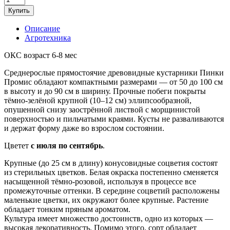
товара
Купить
Гортензия
метельчатая
Описание
Пинки
Агротехника
Промис
ОКС возраст 6-8 мес
Среднерослые прямостоячие древовидные кустарники Пинки
Промис обладают компактными размерами — от 50 до 100 см
в высоту и до 90 см в ширину. Прочные побеги покрыты
тёмно-зелёной крупной (10–12 см) эллипсообразной,
опушенной снизу заострённой листвой с морщинистой
поверхностью и пильчатыми краями. Кусты не разваливаются
и держат форму даже во взрослом состоянии.
Цветет
с июля по сентябрь
.
Крупные (до 25 см в длину) конусовидные соцветия состоят
из стерильных цветков. Белая окраска постепенно сменяется
насыщенной тёмно-розовой, используя в процессе все
промежуточные оттенки. В середине соцветий расположены
маленькие цветки, их окружают более крупные. Растение
обладает тонким пряным ароматом.
Культура имеет множество достоинств, одно из которых —
высокая декоративность. Помимо этого, сорт обладает