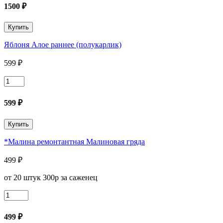
*Малина
1500
₽
ремонтантная
Конек
Купить
горбунок
Яблоня Алое раннее (полукарлик)
599
₽
Количество
товара
Яблоня
599
₽
Алое
раннее
Купить
(полукарлик)
*Малина ремонтантная Малиновая гряда
499
₽
от 20 штук 300р за саженец
Количество
товара
*Малина
499
₽
ремонтантная