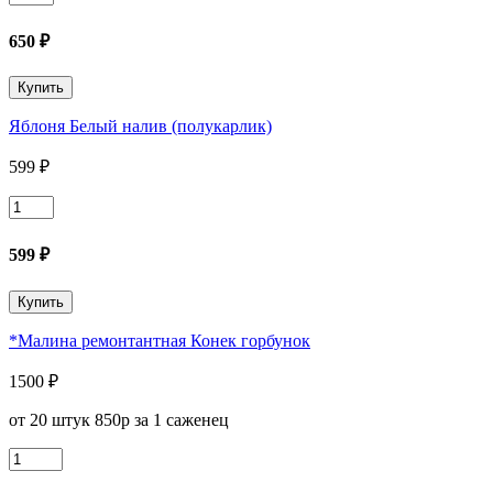
товара
Яблоня
650
₽
Валюта
(колоновидная)
Купить
Яблоня Белый налив (полукарлик)
599
₽
Количество
товара
Яблоня
599
₽
Белый
налив
Купить
(полукарлик)
*Малина ремонтантная Конек горбунок
1500
₽
от 20 штук 850р за 1 саженец
Количество
товара