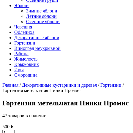
Осенние груши
Яблоня
Зимние яблони
Летние яблони
Осенние яблони
Черешня
Облепиха
Декоративные яблони
Гортензии
Виноград неукрывной
Рябина
Жимолость
Крыжовник
Ирга
Смородина
Главная
/
Декоративные кустарники и деревья
/
Гортензии
/
Гортензия метельчатая Пинки Промис
Гортензия метельчатая Пинки Промис
47 товаров в наличии
500
₽
Количество