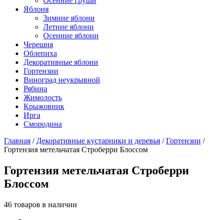
Осенние груши
Яблоня
Зимние яблони
Летние яблони
Осенние яблони
Черешня
Облепиха
Декоративные яблони
Гортензии
Виноград неукрывной
Рябина
Жимолость
Крыжовник
Ирга
Смородина
Главная
/
Декоративные кустарники и деревья
/
Гортензии
/
Гортензия метельчатая Строберри Блоссом
Гортензия метельчатая Строберри
Блоссом
46 товаров в наличии