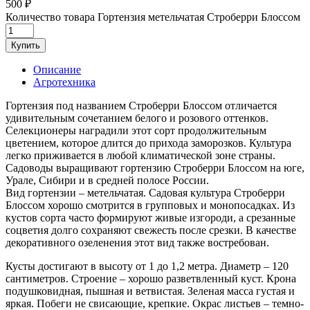
500
₽
Количество товара Гортензия метельчатая Строберри Блоссом
Купить
Описание
Агротехника
Гортензия под названием Строберри Блоссом отличается
удивительным сочетанием белого и розового оттенков.
Селекционеры наградили этот сорт продолжительным
цветением, которое длится до прихода заморозков. Культура
легко приживается в любой климатической зоне страны.
Садоводы выращивают гортензию Строберри Блоссом на юге,
Урале, Сибири и в средней полосе России.
Вид гортензии – метельчатая. Садовая культура Строберри
Блоссом хорошо смотрится в групповых и монопосадках. Из
кустов сорта часто формируют живые изгороди, а срезанные
соцветия долго сохраняют свежесть после срезки. В качестве
декоративного озеленения этот вид также востребован.
Кусты достигают в высоту от 1 до 1,2 метра. Диаметр – 120
сантиметров. Строение – хорошо разветвленный куст. Крона
подушковидная, пышная и ветвистая. Зеленая масса густая и
яркая. Побеги не свисающие, крепкие. Окрас листьев – темно-