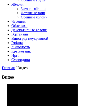
Осенние груши
Яблоня
Зимние яблони
Летние яблони
Осенние яблони
Черешня
Облепиха
Декоративные яблони
Гортензии
Виноград неукрывной
Рябина
Жимолость
Крыжовник
Ирга
Смородина
Главная
/
Видео
Видео