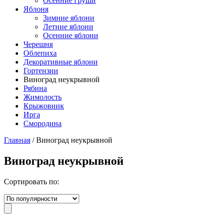
Осенние груши
Яблоня
Зимние яблони
Летние яблони
Осенние яблони
Черешня
Облепиха
Декоративные яблони
Гортензии
Виноград неукрывной
Рябина
Жимолость
Крыжовник
Ирга
Смородина
Главная
/ Виноград неукрывной
Виноград неукрывной
Сортировать по: