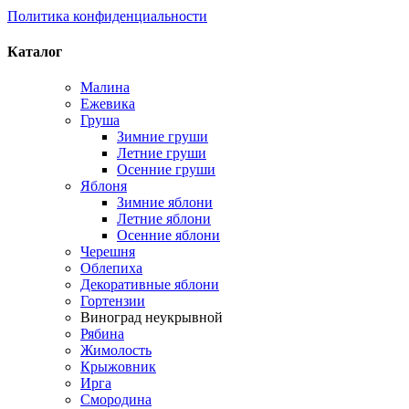
Политика конфиденциальности
Каталог
Малина
Ежевика
Груша
Зимние груши
Летние груши
Осенние груши
Яблоня
Зимние яблони
Летние яблони
Осенние яблони
Черешня
Облепиха
Декоративные яблони
Гортензии
Виноград неукрывной
Рябина
Жимолость
Крыжовник
Ирга
Смородина