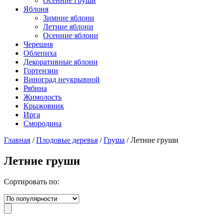
Осенние груши
Яблоня
Зимние яблони
Летние яблони
Осенние яблони
Черешня
Облепиха
Декоративные яблони
Гортензии
Виноград неукрывной
Рябина
Жимолость
Крыжовник
Ирга
Смородина
Главная
/
Плодовые деревья
/
Груша
/ Летние груши
Летние груши
Сортировать по: