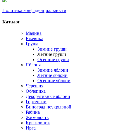
Политика конфиденциальности
Каталог
Малина
Ежевика
Груша
Зимние груши
Летние груши
Осенние груши
Яблоня
Зимние яблони
Летние яблони
Осенние яблони
Черешня
Облепиха
Декоративные яблони
Гортензии
Виноград неукрывной
Рябина
Жимолость
Крыжовник
Ирга