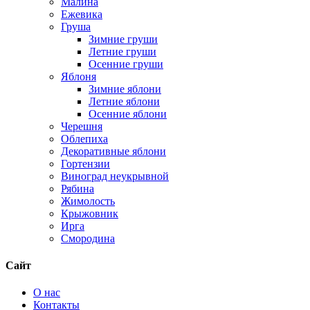
Малина
Ежевика
Груша
Зимние груши
Летние груши
Осенние груши
Яблоня
Зимние яблони
Летние яблони
Осенние яблони
Черешня
Облепиха
Декоративные яблони
Гортензии
Виноград неукрывной
Рябина
Жимолость
Крыжовник
Ирга
Смородина
Сайт
О нас
Контакты