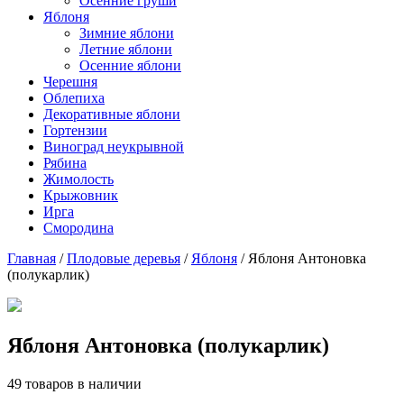
Осенние груши
Яблоня
Зимние яблони
Летние яблони
Осенние яблони
Черешня
Облепиха
Декоративные яблони
Гортензии
Виноград неукрывной
Рябина
Жимолость
Крыжовник
Ирга
Смородина
Главная
/
Плодовые деревья
/
Яблоня
/ Яблоня Антоновка
(полукарлик)
Яблоня Антоновка (полукарлик)
49 товаров в наличии