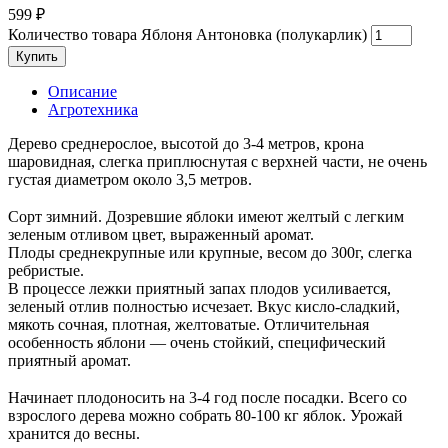
599
₽
Количество товара Яблоня Антоновка (полукарлик)
Купить
Описание
Агротехника
Дерево среднерослое, высотой до 3-4 метров, крона
шаровидная, слегка приплюснутая с верхней части, не очень
густая диаметром около 3,5 метров.
⠀
Сорт зимний. Дозревшие яблоки имеют желтый с легким
зеленым отливом цвет, выраженный аромат.
Плоды среднекрупные или крупные, весом до 300г, слегка
ребристые.
В процессе лежки приятный запах плодов усиливается,
зеленый отлив полностью исчезает. Вкус кисло-сладкий,
мякоть сочная, плотная, желтоватые. Отличительная
особенность яблони — очень стойкий, специфический
приятный аромат.
⠀
Начинает плодоносить на 3-4 год после посадки. Всего со
взрослого дерева можно собрать 80-100 кг яблок. Урожай
хранится до весны.