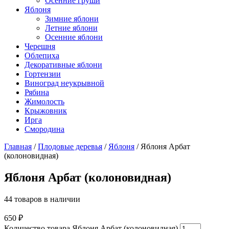
Осенние груши
Яблоня
Зимние яблони
Летние яблони
Осенние яблони
Черешня
Облепиха
Декоративные яблони
Гортензии
Виноград неукрывной
Рябина
Жимолость
Крыжовник
Ирга
Смородина
Главная
/
Плодовые деревья
/
Яблоня
/ Яблоня Арбат
(колоновидная)
Яблоня Арбат (колоновидная)
44 товаров в наличии
650
₽
Количество товара Яблоня Арбат (колоновидная)