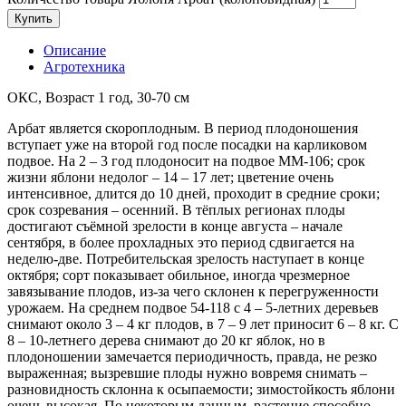
Купить
Описание
Агротехника
ОКС, Возраст 1 год, 30-70 см
Арбат является скороплодным. В период плодоношения
вступает уже на второй год после посадки на карликовом
подвое. На 2 – 3 год плодоносит на подвое ММ-106; срок
жизни яблони недолог – 14 – 17 лет; цветение очень
интенсивное, длится до 10 дней, проходит в средние сроки;
срок созревания – осенний. В тёплых регионах плоды
достигают съёмной зрелости в конце августа – начале
сентября, в более прохладных это период сдвигается на
неделю-две. Потребительская зрелость наступает в конце
октября; сорт показывает обильное, иногда чрезмерное
завязывание плодов, из-за чего склонен к перегруженности
урожаем. На среднем подвое 54-118 с 4 – 5-летних деревьев
снимают около 3 – 4 кг плодов, в 7 – 9 лет приносит 6 – 8 кг. С
8 – 10-летнего дерева снимают до 20 кг яблок, но в
плодоношении замечается периодичность, правда, не резко
выраженная; вызревшие плоды нужно вовремя снимать –
разновидность склонна к осыпаемости; зимостойкость яблони
очень высокая. По некоторым данным, растение способно