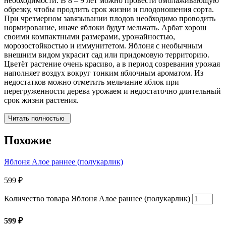
необходимости. В 8 – 9 лет можно провести омолаживающую
обрезку, чтобы продлить срок жизни и плодоношения сорта.
При чрезмерном завязывании плодов необходимо проводить
нормирование, иначе яблоки будут мельчать. Арбат хорош
своими компактными размерами, урожайностью,
морозостойкостью и иммунитетом. Яблоня с необычным
внешним видом украсит сад или придомовую территорию.
Цветёт растение очень красиво, а в период созревания урожая
наполняет воздух вокруг тонким яблочным ароматом. Из
недостатков можно отметить мельчание яблок при
перегруженности дерева урожаем и недостаточно длительный
срок жизни растения.
Читать полностью
Похожие
Яблоня Алое раннее (полукарлик)
599
₽
Количество товара Яблоня Алое раннее (полукарлик)
599
₽