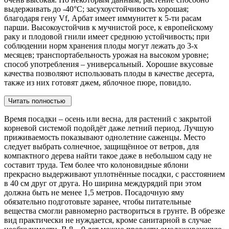
выдерживать до -40°С; засухоустойчивость хорошая;
благодаря гену Vf, Арбат имеет иммунитет к 5-ти расам
парши. Высокоустойчив к мучнистой росе, к европейскому
раку и плодовой гнили имеет среднюю устойчивость; при
соблюдении норм хранения плоды могут лежать до 3-х
месяцев; транспортабельность урожая на высоком уровне;
способ употребления – универсальный. Хорошие вкусовые
качества позволяют использовать плоды в качестве десерта,
также из них готовят джем, яблочное пюре, повидло.
Читать полностью
Время посадки – осень или весна, для растений с закрытой
корневой системой подойдёт даже летний период. Лучшую
приживаемость показывают однолетние саженцы. Место
следует выбрать солнечное, защищённое от ветров, для
компактного дерева найти такое даже в небольшом саду не
составит труда. Тем более что колоновидные яблони
прекрасно выдерживают уплотнённые посадки, с расстоянием
в 40 см друг от друга. Но ширина междурядий при этом
должна быть не менее 1,5 метров. Посадочную яму
обязательно подготовьте заранее, чтобы питательные
вещества смогли равномерно раствориться в грунте. В обрезке
вид практически не нуждается, кроме санитарной в случае