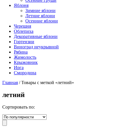
Осенние груши
Яблоня
Зимние яблони
Летние яблони
Осенние яблони
Черешня
Облепиха
Декоративные яблони
Гортензии
Виноград неукрывной
Рябина
Жимолость
Крыжовник
Ирга
Смородина
Главная
/ Товары с меткой «летний»
летний
Сортировать по: