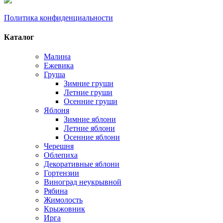
Политика конфиденциальности
Каталог
Малина
Ежевика
Груша
Зимние груши
Летние груши
Осенние груши
Яблоня
Зимние яблони
Летние яблони
Осенние яблони
Черешня
Облепиха
Декоративные яблони
Гортензии
Виноград неукрывной
Рябина
Жимолость
Крыжовник
Ирга